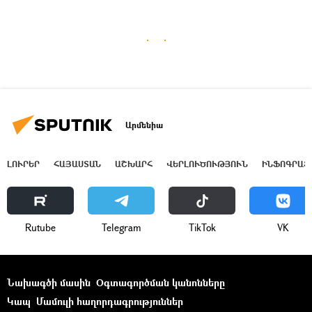
Արմենիա
ԼՈՒՐԵՐ
ՀԱՅԱՍՏԱՆ
ԱՇԽԱՐՀ
ՎԵՐԼՈՒԾՈՒԹՅՈՒՆ
ԻՆՖՈԳՐԱՖ
Rutube
Telegram
ТikТоk
VK
Նախագծի մասին
Օգտագործման կանոնները
Կապ
Մամուլի հաղորդագրություններ