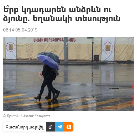
Ե՞րբ կդադարեն անձրևն ու
ձյունը. եղանակի տեսություն
08:14 05.04.2019
© Sputnik / Asatur Yesayants
Բաժանորդագրվել