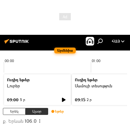
ՀԱՅ
Արմենիա
00:00
01:00
Ուղիղ եթեր
Ուղիղ եթեր
Լուրեր
Մամուլի տեսություն
09:00
09:15
5 ր
2 ր
Երեկ
Այսօր
Եթեր
ք. Երևան
106.0