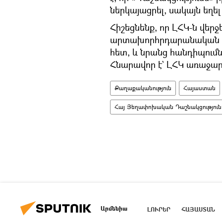
ներկայացրել, սակայն եղել
Հիշեցնենք, որ ԼՀԿ-ն վեր
արտախորհրդարանական ըն
հետ, և նրանց հանդիպումն
Հնարավոր է` ԼՀԿ առաջար
Քաղաքականություն
Հայաստան
Հայ Յեղափոխական Դաշնակցություն
Արմենիա
ԼՈՒՐԵՐ
ՀԱՅԱՍՏԱՆ