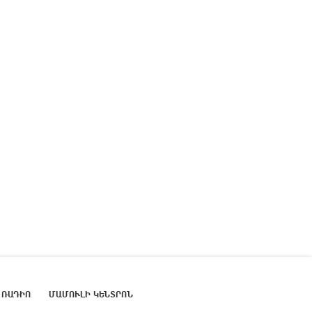
ՌԱԴԻՈ
ՄԱՄՈՒԼԻ ԿԵՆՏՐՈՆ