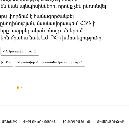
 են նաև այնպիսինները, որոնք չեն ընդունվել։
ջերս փորձում է համագործակցել
դդիմության, մասնավորապես` ՀՅԴ-ի
երը պարբերական բնույթ են կրում:
կին միանա նաև ԱԺ ԲՀԿ խմբակցությունը:
ՀՀ կառավարություն
 (ՀՅԴ)
«Լուսավոր Հայաստան» կուսակցություն
ԱՇԽԱՐՀ
ՎԵՐԼՈՒԾՈՒԹՅՈՒՆ
ԻՆՖՈԳՐԱՖԻԿԱ
ՏԵՍԱՆՅՈՒԹԵՐ