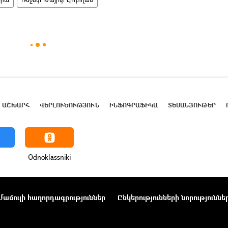
ԱՇԽԱՐՀ
ՎԵՐԼՈՒԾՈՒԹՅՈՒՆ
ԻՆՖՈԳՐԱՖԻԿԱ
ՏԵՍԱՆՅՈՒԹԵՐ
Odnoklassniki
Մամուլի հաղորդագրություններ
Ընկերությունների նորություննե