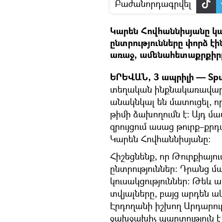
Բաժանորդագրվել
Կարեն Հովհաննիսյանը կա
ընտրությունները փորձ է
առաջ, ամենահետաքրքիրը 
ԵՐԵՎԱՆ, 3 ապրիլի — Spu
տեղական ինքնակառավարմ
անակնկալ են մատուցել, 
թիմի ձախողումն է։ Այդ մ
զրույցում ասաց թուրք–ք
Կարեն Հովհաննիսյանը։
Հիշեցնենք, որ Թուրքիայ
ընտրություններ։ Դրանց 
կուսակցություններ։ Թեև
տվյալները, բայց արդեն ակ
Էրդողանի իշխող Արդարութ
ջախջախիչ պարտություն է կ