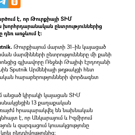
րծում է, որ Թուրքիայի ՏԻՄ
ին խորհրդարանական ընտրություններից
դեռ առջևում է։
tnik.
Թուրքիայում մարտի 31–ին կայացած
ան մարմինների ընտրությունները մի քանի
որոնցից գլխավորը Ռեջեփ Թայիփ Էրդողանի
ասին Sputnik Արմենիայի թղթակցի հետ
րդական հարաբերությունների փորձագետ
ում անցած կիրակի կայացան ՏԻՄ
մասնակցեցին 13 քաղաքական
 առայժմ հրապարակվել են նախնական
նհայտ է, որ Անկարայում և Իզմիրում
յուն և զարգացում կուսակցությունը
րել ընդդիմությունից։