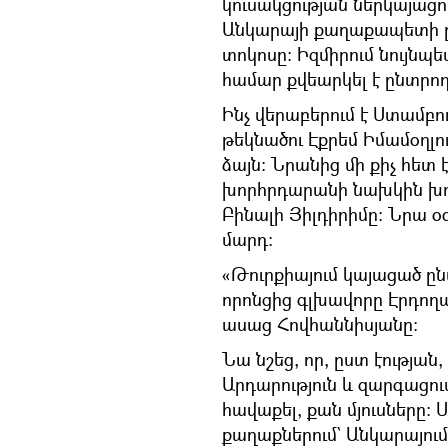
կուսակցության ներկայաց
Անկարայի քաղաքապետի ընտ
տոկոսը։ Իզմիրում նույնպե
համար քվեարկել է ընտրող
Ինչ վերաբերում է Ստամբ
թեկնածու Էքրեմ Իմամօղլու
ձայն։ Նրանից մի քիչ հետ 
խորհրդարանի նախկին խ
Բինալի Յիլդիրիմը։ Նրա օգ
մարդ։
«Թուրքիայում կայացած ըն
որոնցից գլխավորը Էրդողա
ասաց Հովհաննիսյանը։
Նա նշեց, որ, ըստ էությա
Արդարություն և զարգացում
հավաքել, քան մյուսները։
քաղաքներում` Անկարայում,