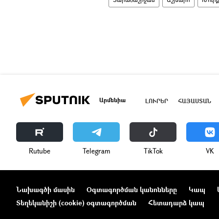
Արմենիա
ԼՈՒՐԵՐ
ՀԱՅԱՍՏԱՆ
Rutube
Telegram
ТikТоk
VK
Նախագծի մասին
Օգտագործման կանոնները
Կապ
Տեղեկանիշի (cookie) օգտագործման
Հետադարձ կապ