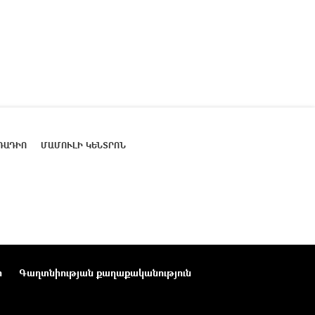
ՌԱԴԻՈ
ՄԱՄՈՒԼԻ ԿԵՆՏՐՈՆ
ր
Գաղտնիության քաղաքականություն