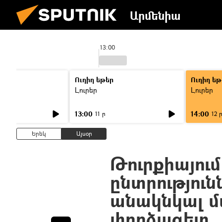
Արմենիա
13:00
Ուղիղ եթեր
Ուղիղ եթ
Լուրեր
Լուրեր
13:00
14:00
11 ր
12 
Երեկ
Այսօր
Թուրքիայու
ընտրություն
անակնկալ մ
փորձագետ