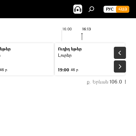
РУС
ՀԱՅ
16:00
16:13
 եթեր
Ուղիղ եթեր
ր
Լուրեր
19:00
46 ր
46 ր
ք. Երևան
106.0