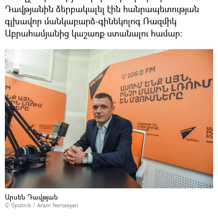
Դավթյանին ձերբակալել էին հանրապետության
գլխավոր մանկաբարձ-գինեկոլոգ Ռազմիկ
Աբրահամյանից կաշառք ստանալու համար։
Արսեն Դավթյան
© Sputnik / Aram Nersesyan