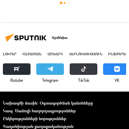
Արմենիա
ԼՈՒՐԵՐ
ՀԱՅԱՍՏԱՆ
ԱՇԽԱՐՀ
ՎԵՐԼՈՒԾՈՒԹՅՈՒՆ
ԻՆՖՈԳՐԱՖ
Rutube
Telegram
ТikТоk
VK
Նախագծի մասին
Օգտագործման կանոնները
Կապ
Մամուլի հաղորդագրություններ
Ընկերությունների նորություններ
Գաղտնիության քաղաքականություն