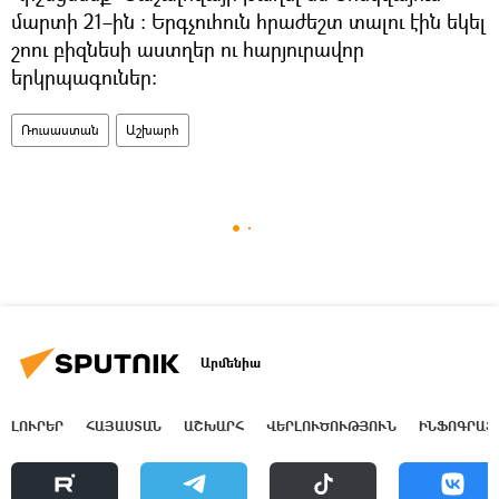
մարտի 21–ին ։ Երգչուհուն հրաժեշտ տալու էին եկել
շոու բիզնեսի աստղեր ու հարյուրավոր
երկրպագուներ։
Ռուսաստան
Աշխարհ
Արմենիա
ԼՈՒՐԵՐ
ՀԱՅԱՍՏԱՆ
ԱՇԽԱՐՀ
ՎԵՐԼՈՒԾՈՒԹՅՈՒՆ
ԻՆՖՈԳՐԱՖ