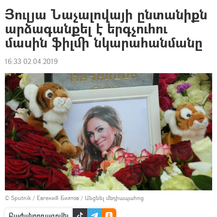
Յուլյա Նաչալովայի ընտանիքն
արձագանքել է երգչուհու
մասին ֆիլմի նկարահանմանը
16:33 02.04.2019
© Sputnik / Евгений Биятов
/
Անցնել մեդիապահոց
Բաժանորդագրվել