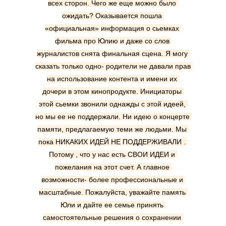
всех сторон. Чего же еще можно было 
ожидать? Оказывается пошла 
«официальная» информация о сьемках 
фильма про Юлию и даже со слов 
журналистов снята финальная сцена. Я могу 
сказать только одно- родители не давали прав 
на использование контента и имени их 
дочери в этом кинопродукте. Инициаторы 
этой сьемки звонили однажды с этой идеей, 
но мы ее не поддержали. Ни идею о концерте 
памяти, предлагаемую теми же людьми. Мы 
пока НИКАКИХ ИДЕЙ НЕ ПОДДЕРЖИВАЛИ . 
Потому , что у нас есть СВОИ ИДЕИ и 
пожелания на этот счет. А главное 
возможности- более профессиональные и 
масштабные. Пожалуйста, уважайте память 
Юли и дайте ее семье принять 
самостоятельные решения о сохранении 