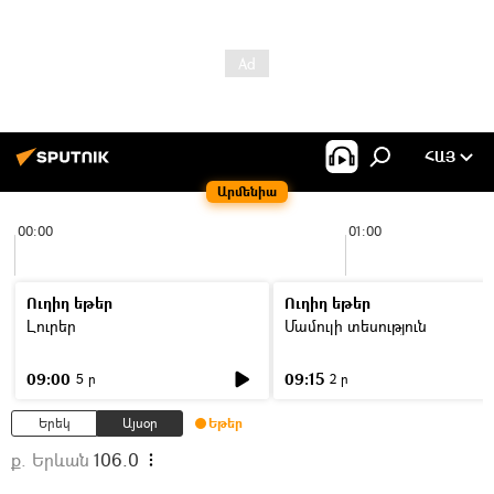
ՀԱՅ
Արմենիա
00:00
01:00
Ուղիղ եթեր
Ուղիղ եթեր
Լուրեր
Մամուլի տեսություն
09:00
09:15
5 ր
2 ր
Երեկ
Այսօր
Եթեր
ք. Երևան
106.0