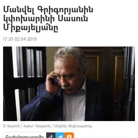
Մանվել Գրիգորյանին
կփոխարինի Սասուն
Միքայելյա՞նը
17:20 02.04.2019
© Sputnik / Asatur Yesayants
/
Անցնել մեդիապահոց
Բաժանորդագրվել