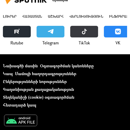
ԼՈՒՐԵՐ
ՀԱՅԱՍՏԱՆ
ԱՇԽԱՐՀ
ՎԵՐԼՈՒԾՈՒԹՅՈՒՆ
ԻՆՖՈԳՐԱՖ
Rutube
Telegram
ТikТоk
VK
Նախագծի մասին
Օգտագործման կանոնները
Կապ
Մամուլի հաղորդագրություններ
Ընկերությունների նորություններ
Գաղտնիության քաղաքականություն
Տեղեկանիշի (cookie) օգտագործման
Հետադարձ կապ