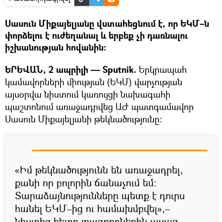
Սասուն Միքայելյանը վստահեցնում է, որ ԵԿՄ–ն
փորձելու է ուժեղանալ և երբեք չի դառնալու
իշխանության հովանին։
ԵՐԵՎԱՆ, 2 ապրիլի — Sputnik.
Երկրապահ
կամավորների միության (ԵԿՄ) վարչության
այսօրվա նիստում կառույցի նախագահի
պաշտոնում առաջադրվեց ԱԺ պատգամավոր
Սասուն Միքայելյանի թեկնածությունը։
«Իմ թեկնածությունն են առաջադրել,
քանի որ բոլորին ճանաչում եմ։
Տարաձայնությունները պետք է դուրս
հանել ԵԿՄ–ից ու համախմբվել»,–
նիստից հետո լրագրողներին ասաց