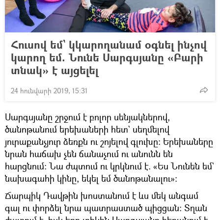
Հուսով եմ` կկարողանամ օգնել ինչով
կարող եմ. Նունե Սարգսյանը «Բարի
տնակ» է այցելել
24 հունվարի 2019, 15:31
Սարգսյանը շրջում է բոլոր սենյակներով,
ծանոթանում երեխաների հետ` սեղմելով
յուրաքանչյուր ձեռքն ու շոյելով գլուխը։ Երեխաները
նրան հաճախ չեն ճանաչում ու անունն են
հարցնում։ Նա ժպտում ու կրկնում է. «Ես Նունեն եմ`
նախագահի կինը, եկել եմ ծանոթանալու»։
Ճարպիկ Դավթին խոստանում է ևս մեկ անգամ
գալ ու փորձել նրա պատրաստած պիցցան։ Տղան
ժպտում է, իսկ երբ տիկին Սարգսյանը հեռանում է,