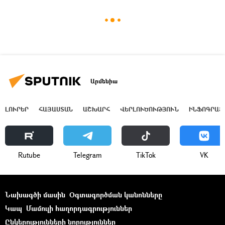
Արմենիա
ԼՈՒՐԵՐ
ՀԱՅԱՍՏԱՆ
ԱՇԽԱՐՀ
ՎԵՐԼՈՒԾՈՒԹՅՈՒՆ
ԻՆՖՈԳՐԱՖ
Rutube
Telegram
ТikТоk
VK
Նախագծի մասին
Օգտագործման կանոնները
Կապ
Մամուլի հաղորդագրություններ
Ընկերությունների նորություններ