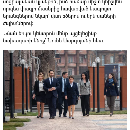
սոցիալական կյանքին, ինձ համար միշտ կհիշվեն
որպես փազլի մասերից հավաքված կապույտ
երանգներով նկար` վառ բծերով ու երեխաների
ժպիտներով։
Նման երկու կենտրոն մենք այցելեցինք
նախագահի կնոջ` Նունե Սարգսյանի հետ։