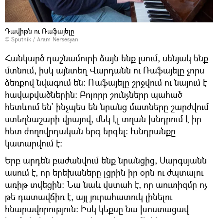
Դավիթն ու Ռաֆայելը
© Sputnik / Aram Nersesyan
Հանկարծ դաշնամուրի ձայն ենք լսում, սենյակ ենք
մտնում, իսկ այնտեղ Վարդանն ու Ռաֆայելը չորս
ձեռքով նվագում են։ Ռաֆայելը շրջվում ու նայում է
հավաքվածներին։ Բոլորը շունչները պահած
հետևում են` ինչպես են նրանց մատները շարժվում
ստեղնաշարի վրայով, մեկ էլ տղան խնդրում է իր
հետ ժողովրդական երգ երգել։ Խնդրանքը
կատարվում է։
Երբ արդեն բաժանվում ենք նրանցից, Սարգսյանն
ասում է, որ երեխաները լցրին իր օրն ու ժպտալու
առիթ տվեցին։ Նա նաև վստահ է, որ աուտիզմը ոչ
թե դատավճիռ է, այլ յուրահատուկ լինելու
հնարավորություն։ Իսկ կեքսը նա խոստացավ