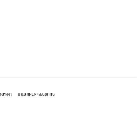
ՌԱԴԻՈ
ՄԱՄՈՒԼԻ ԿԵՆՏՐՈՆ