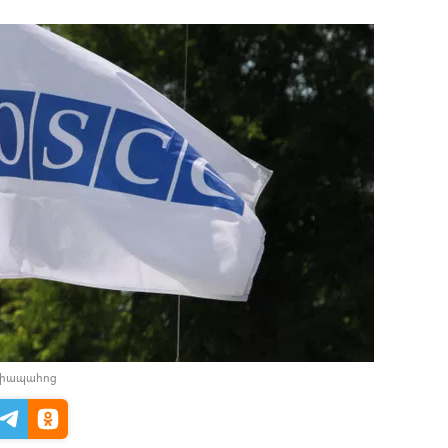
դիապահոց