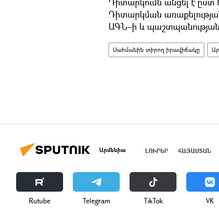
Դիտարկումն անցել է ըս
Դիտարկման առաքելության
ԱԳՆ–ի և պաշտպանության 
Սահմանին տիրող իրավիճակը
Ա
Արմենիա
ԼՈՒՐԵՐ
ՀԱՅԱՍՏԱՆ
Rutube
Telegram
ТikТоk
VK