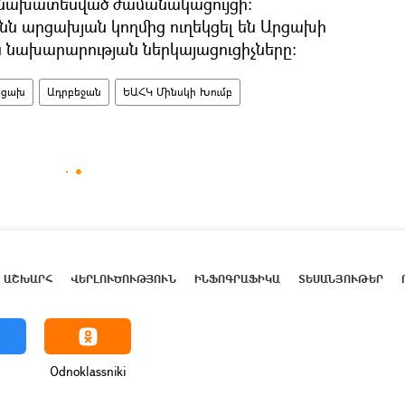
տ նախատեսված ժամանակացույցի:
ն արցախյան կողմից ուղեկցել են Արցախի
նախարարության ներկայացուցիչները:
րցախ
Ադրբեջան
ԵԱՀԿ Մինսկի Խումբ
ԱՇԽԱՐՀ
ՎԵՐԼՈՒԾՈՒԹՅՈՒՆ
ԻՆՖՈԳՐԱՖԻԿԱ
ՏԵՍԱՆՅՈՒԹԵՐ
Odnoklassniki