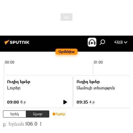
ՀԱՅ
Արմենիա
00:00
01:00
Ուղիղ եթեր
Ուղիղ եթեր
Լուրեր
Մամուլի տեսություն
09:00
09:35
6 ր
4 ր
Երեկ
Այսօր
Եթեր
ք. Երևան
106.0