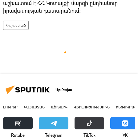
աշխատում է ՀՀ Կոտայքի մարզի ընդհանուր
իրավասության դատարանում։
Հայաստան
Արմենիա
ԼՈՒՐԵՐ
ՀԱՅԱՍՏԱՆ
ԱՇԽԱՐՀ
ՎԵՐԼՈՒԾՈՒԹՅՈՒՆ
ԻՆՖՈԳՐԱՖ
Rutube
Telegram
ТikТоk
VK