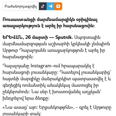
Բաժանորդագրվել
Ռուսաստանցի մարմնամարզիկն օրիգինալ
առաջարկություն է արել իր հարսնացուին։
ԵՐԵՎԱՆ, 26 մարտի — Sputnik.
Սպորտային
մարմնամարզության աշխարհի կրկնակի չեմպիոն
Արթուր Դալալոյանն առաջարկություն է արել իր
հարսնացուին։
Դալալոյանը Instagram–ում հրապարակել է
հարսնացուի լուսանկարը։ Դատելով լուսանկարից`
հայտնի մարզիկը մանրակրկիտ պատրաստվել է և
գեղեցիկ ռոմանտիկ անակնկալ մատուցել իր
ընկերուհուն։ Նա սեր է խոստովանել աղջկան`
խնդրելով նրա ձեռքը։
«Նա ասաց` այո։ Երջանկությո՜ւն», – գրել է Արթուրը
լուսանկարի տակ։