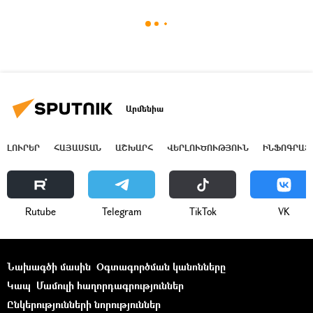
Արմենիա
ԼՈՒՐԵՐ
ՀԱՅԱՍՏԱՆ
ԱՇԽԱՐՀ
ՎԵՐԼՈՒԾՈՒԹՅՈՒՆ
ԻՆՖՈԳՐԱՖ
Rutube
Telegram
ТikТоk
VK
Նախագծի մասին
Օգտագործման կանոնները
Կապ
Մամուլի հաղորդագրություններ
Ընկերությունների նորություններ