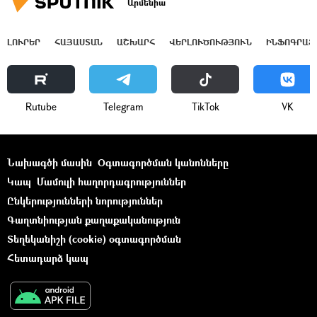
Արմենիա
ԼՈՒՐԵՐ
ՀԱՅԱՍՏԱՆ
ԱՇԽԱՐՀ
ՎԵՐԼՈՒԾՈՒԹՅՈՒՆ
ԻՆՖՈԳՐԱՖ
Rutube
Telegram
ТikТоk
VK
Նախագծի մասին
Օգտագործման կանոնները
Կապ
Մամուլի հաղորդագրություններ
Ընկերությունների նորություններ
Գաղտնիության քաղաքականություն
Տեղեկանիշի (cookie) օգտագործման
Հետադարձ կապ