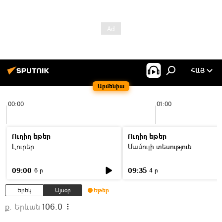
ՀԱՅ
Արմենիա
00:00
01:00
Ուղիղ եթեր
Ուղիղ եթեր
Լուրեր
Մամուլի տեսություն
09:00
09:35
6 ր
4 ր
Երեկ
Այսօր
Եթեր
ք. Երևան
106.0