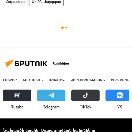
Հայաստան
Արմեն Սարգսյան
Արմենիա
ԼՈՒՐԵՐ
ՀԱՅԱՍՏԱՆ
ԱՇԽԱՐՀ
ՎԵՐԼՈՒԾՈՒԹՅՈՒՆ
ԻՆՖՈԳՐԱՖ
Rutube
Telegram
ТikТоk
VK
Նախագծի մասին
Օգտագործման կանոնները