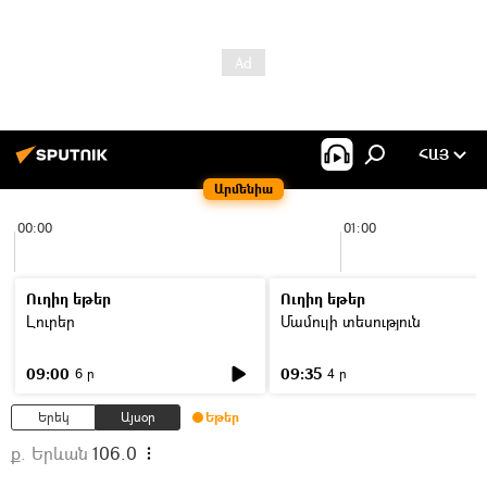
ՀԱՅ
Արմենիա
00:00
01:00
Ուղիղ եթեր
Ուղիղ եթեր
Լուրեր
Մամուլի տեսություն
09:00
09:35
6 ր
4 ր
Երեկ
Այսօր
Եթեր
ք. Երևան
106.0