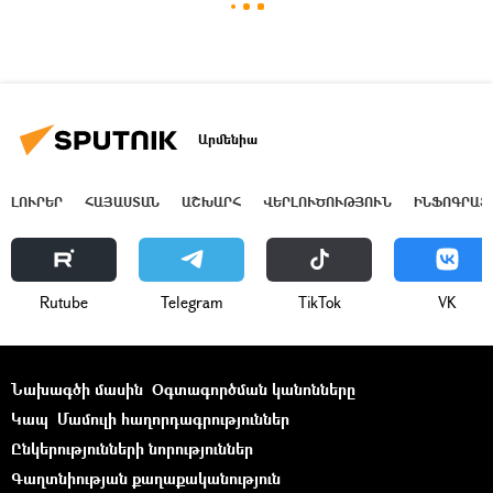
Արմենիա
ԼՈՒՐԵՐ
ՀԱՅԱՍՏԱՆ
ԱՇԽԱՐՀ
ՎԵՐԼՈՒԾՈՒԹՅՈՒՆ
ԻՆՖՈԳՐԱՖ
Rutube
Telegram
ТikТоk
VK
Նախագծի մասին
Օգտագործման կանոնները
Կապ
Մամուլի հաղորդագրություններ
Ընկերությունների նորություններ
Գաղտնիության քաղաքականություն