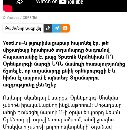
©
Youtube / СКРЕПЫ
Բաժանորդագրվել
Vesti.ru–ն թյուրիմացաբար հայտնել էր, թե
միջադեպը հրահրած տղամարդը ծագումով
Հայաստանից է. բայց Sputnik Արմենիան ՌԴ
Օրենբուրգի մարզի ՆԳՆ մամուլի ծառայությունից
ճշտել է, որ տղամարդը բնիկ օրենբուրգցի է և
հիմա էլ ապրում է այնտեղ։ Տղամարդու
ազգությունը չեն նշել:
Ուղևորը սկանդալ է սարքել Օրենբուրգ–Մոսկվա
չվերթն իրականացնող ինքնաթիռում։ Միջադեպը
տեղի է ունեցել մարտի 11-ի օրվա երկրորդ կեսին
Օրենբուրգի օդային տարածքում, անմիջապես
Մոսկվայի չվերթի բոլոր ուղևորների` օդանավ