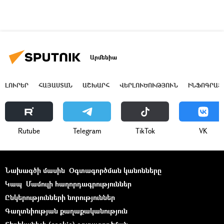
Արմենիա
ԼՈՒՐԵՐ
ՀԱՅԱՍՏԱՆ
ԱՇԽԱՐՀ
ՎԵՐԼՈՒԾՈՒԹՅՈՒՆ
ԻՆՖՈԳՐԱՖ
Rutube
Telegram
ТikТоk
VK
Նախագծի մասին
Օգտագործման կանոնները
Կապ
Մամուլի հաղորդագրություններ
Ընկերությունների նորություններ
Գաղտնիության քաղաքականություն