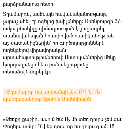
բարձրանալուց հետո։
Տղամարդն, ամենայն հավանականությամբ,
չարաշահել էր ոգելից խմիչքները։ Օրենբուրգի 37-
ամյա բնակիչը դիմադրություն է ցուցադրել
օդանավակայան հրավիրված ոստիկանության
աշխատակիցներին` իր գործողություններն
ուղեկցելով վիրավորական
արտահայտություններով։ Ոստիկաններից մեկը
կարգազանցի հետ բանակցությունը
տեսաձայնագրել էր։
«Տղամարդը հայաստանցի չէ». ՌԴ ՆԳՆ 
պարզաբանումը Sputnik Արմենիային
«Ձեռքդ քաշի՛ր, ասում եմ։ Ոչ մի տեղ դուրս չեմ գա։
Փողերս տո՛ւր։ Ո՞վ եք դուք, որ ես դուրս գամ։ 18