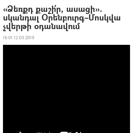
«Ձեռքդ քաշի՛ր, ասացի».
սկանդալ Օրենբուրգ–Մոսկվա
չվերթի օդանավում
16:01 12.03.2019