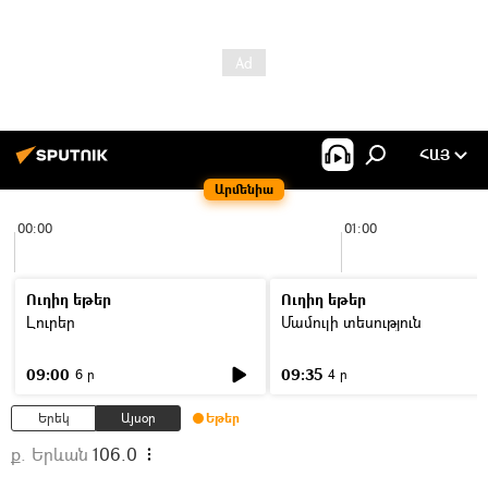
ՀԱՅ
Արմենիա
00:00
01:00
Ուղիղ եթեր
Ուղիղ եթեր
Լուրեր
Մամուլի տեսություն
09:00
09:35
6 ր
4 ր
Երեկ
Այսօր
Եթեր
ք. Երևան
106.0