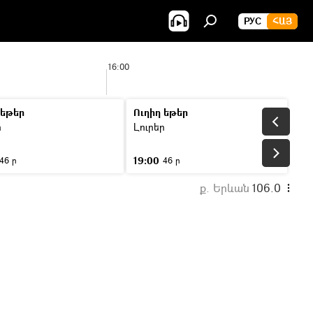
РУС
ՀԱՅ
16:00
 եթեր
Ուղիղ եթեր
ր
Լուրեր
19:00
46 ր
46 ր
ք. Երևան
106.0