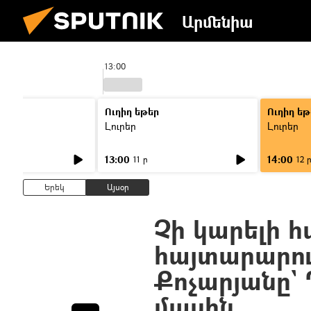
Արմենիա
13:00
Ուղիղ եթեր
Ուղիղ եթ
Լուրեր
Լուրեր
13:00
14:00
11 ր
12 
Երեկ
Այսօր
Չի կարելի 
հայտարարու
Քոչարյանը`
մասին