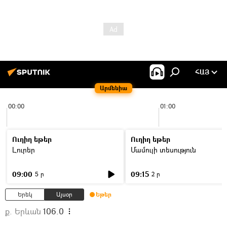
ՀԱՅ
Արմենիա
00:00
01:00
Ուղիղ եթեր
Ուղիղ եթեր
Լուրեր
Մամուլի տեսություն
09:00
09:15
5 ր
2 ր
Երեկ
Այսօր
Եթեր
ք. Երևան
106.0