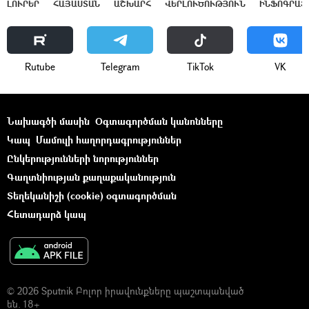
ԼՈՒՐԵՐ
ՀԱՅԱՍՏԱՆ
ԱՇԽԱՐՀ
ՎԵՐԼՈՒԾՈՒԹՅՈՒՆ
ԻՆՖՈԳՐԱՖ
Rutube
Telegram
ТikТоk
VK
Նախագծի մասին
Օգտագործման կանոնները
Կապ
Մամուլի հաղորդագրություններ
Ընկերությունների նորություններ
Գաղտնիության քաղաքականություն
Տեղեկանիշի (cookie) օգտագործման
Հետադարձ կապ
© 2026 Sputnik Բոլոր իրավունքները պաշտպանված
են. 18+