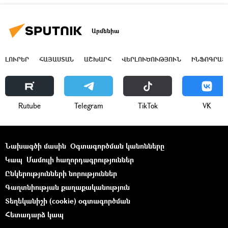
Արմենիա
ԼՈՒՐԵՐ
ՀԱՅԱՍՏԱՆ
ԱՇԽԱՐՀ
ՎԵՐԼՈՒԾՈՒԹՅՈՒՆ
ԻՆՖՈԳՐԱՖ
Rutube
Telegram
ТikТоk
VK
Նախագծի մասին
Օգտագործման կանոնները
Կապ
Մամուլի հաղորդագրություններ
Ընկերությունների նորություններ
Գաղտնիության քաղաքականություն
Տեղեկանիշի (cookie) օգտագործման
Հետադարձ կապ