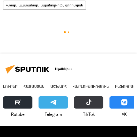
Վթար, պատահար, սպանություն, գողություն
Արմենիա
ԼՈՒՐԵՐ
ՀԱՅԱՍՏԱՆ
ԱՇԽԱՐՀ
ՎԵՐԼՈՒԾՈՒԹՅՈՒՆ
ԻՆՖՈԳՐԱՖ
Rutube
Telegram
ТikТоk
VK