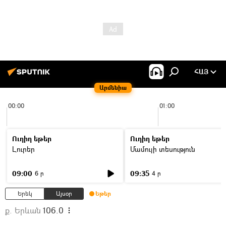
ՀԱՅ
Արմենիա
00:00
01:00
Ուղիղ եթեր
Ուղիղ եթեր
Լուրեր
Մամուլի տեսություն
09:00
09:35
6 ր
4 ր
Երեկ
Այսօր
Եթեր
ք. Երևան
106.0