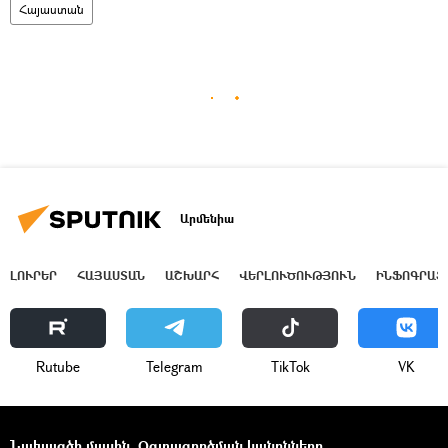
Հայաստան
Արմենիա
ԼՈՒՐԵՐ
ՀԱՅԱՍՏԱՆ
ԱՇԽԱՐՀ
ՎԵՐԼՈՒԾՈՒԹՅՈՒՆ
ԻՆՖՈԳՐԱՖ
Rutube
Telegram
ТikТоk
VK
Նախագծի մասին
Օգտագործման կանոնները