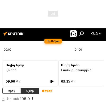
ՀԱՅ
Արմենիա
00:00
01:00
Ուղիղ եթեր
Ուղիղ եթեր
Լուրեր
Մամուլի տեսություն
09:00
09:35
6 ր
4 ր
Երեկ
Այսօր
Եթեր
ք. Երևան
106.0