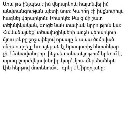
Ահա թե ինչպես է իմ վերարկուն հայտնվել իմ
անվտանգության պետի մոտ։ Կարո՞ղ էի ինքնուրույն
հագնել վերարկուն։ Իհարկե։ Բայց մի շատ
տեխնիկական, գուցե նաև տափակ նրբություն կա։
Համաձայնեք՝ տեսախցիկների առջև վերարկուի
մյուս թևքը շոշափելով որսալը և ապա ծռմռված
օձիք ուղղելը ևս այնքան էլ հրապուրիչ հեռանկար
չի։ Մանավանդ որ, ինչպես տեսանյութում երևում է,
արագ շարժվելու խնդիր կար՝ մյուս մեքենաներն
էին հերթով մոտենում»,– գրել է Միրզոյանը։