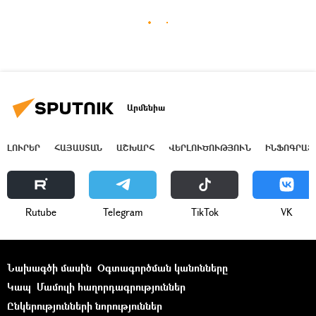
Արմենիա
ԼՈՒՐԵՐ
ՀԱՅԱՍՏԱՆ
ԱՇԽԱՐՀ
ՎԵՐԼՈՒԾՈՒԹՅՈՒՆ
ԻՆՖՈԳՐԱՖ
Rutube
Telegram
ТikТоk
VK
Նախագծի մասին
Օգտագործման կանոնները
Կապ
Մամուլի հաղորդագրություններ
Ընկերությունների նորություններ