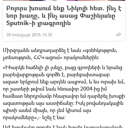
Բոլորս խոսում ենք Նիկոլի հետ. ի՞նչ է
նոր խաղը, և ի՞նչ ասաց Փաշինյանը
Sputnik–ի լրագրողին
30 հունվարի 2019, 15:35
Միրզոյանն անդրադարձել է նաև «գռեհկություն,
չտեսություն, ՀՀԿ-ացում» որակումներին։
«Իհարկե հաճելի չի լսելը, բայց գրողների և նրանց
բարեվարքության գործն է, բարեբախտաբար
ազատ երկրում ենք արդեն ապրում, և ես ուրախ եմ,
որ շատերի թվում նաև հեռավոր 2004-ից իմ
համեստ ներդրմամբ հնարավոր եմ դարձրել խոսքի
ազատության այս աստիճանը։ Իսկ բովանդակային
պիտի ասեմ միայն, որ չեմ կիսում այս
որակումները»,– նշել է նա։
ԱԺ խոսնակը որոշել է նաև խոսել կառավարական