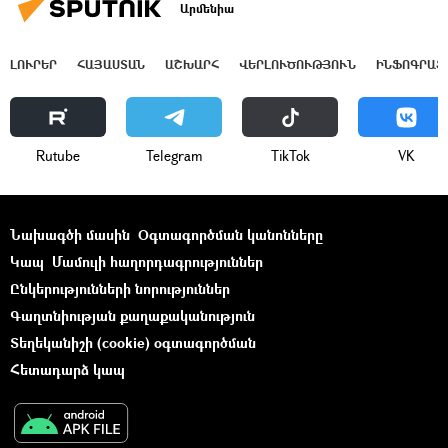
Արմենիա
ԼՈՒՐԵՐ
ՀԱՅԱՍՏԱՆ
ԱՇԽԱՐՀ
ՎԵՐԼՈՒԾՈՒԹՅՈՒՆ
ԻՆՖՈԳՐԱՖ
Rutube
Telegram
ТikТоk
VK
Նախագծի մասին
Օգտագործման կանոնները
Կապ
Մամուլի հաղորդագրություններ
Ընկերությունների նորություններ
Գաղտնիության քաղաքականություն
Տեղեկանիշի (cookie) օգտագործման
Հետադարձ կապ