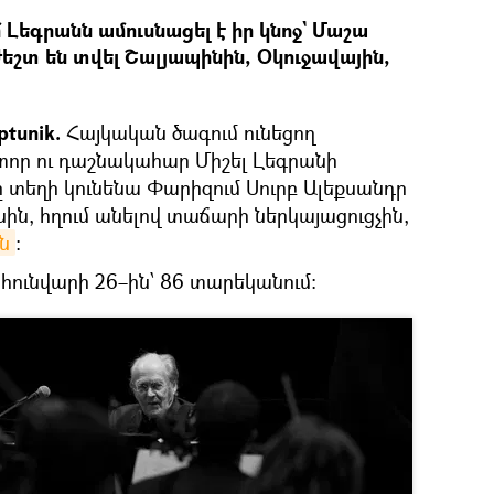
Լեգրանն ամուսնացել է իր կնոջ` Մաշա
ժեշտ են տվել Շալյապինին, Օկուջավային,
tunik.
Հայկական ծագում ունեցող
որ ու դաշնակահար Միշել Լեգրանի
 տեղի կունենա Փարիզում Սուրբ Ալեքսանդր
սին, հղում անելով տաճարի ներկայացուցչին,
ն
։
 հունվարի 26–ին՝ 86 տարեկանում։