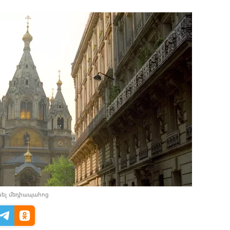
նել մեդիապահոց