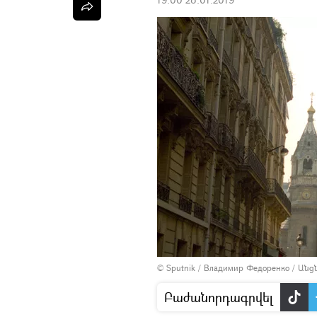
© Sputnik / Владимир Федоренко
/
Անց
Բաժանորդագրվել