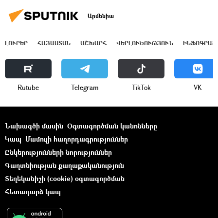
Արմենիա
ԼՈՒՐԵՐ
ՀԱՅԱՍՏԱՆ
ԱՇԽԱՐՀ
ՎԵՐԼՈՒԾՈՒԹՅՈՒՆ
ԻՆՖՈԳՐԱՖ
Rutube
Telegram
ТikТоk
VK
Նախագծի մասին
Օգտագործման կանոնները
Կապ
Մամուլի հաղորդագրություններ
Ընկերությունների նորություններ
Գաղտնիության քաղաքականություն
Տեղեկանիշի (cookie) օգտագործման
Հետադարձ կապ