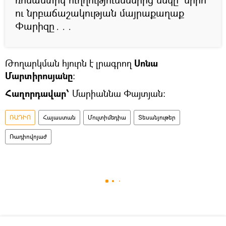
ու նրբաճաշակության մայրաքաղաք
Փարիզը․․․
Թողարկման հյուրն է լրագրող
Սոնա
Մարտիրոսյանը
։
Հաղորդավար՝
Մարիաննա Փայտյան:
ՌԱԴԻՈ
Հայաստան
Մուլտիմեդիա
Տեսանյութեր
Ռադիովոյաժ