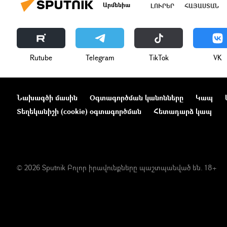
Արմենիա
ԼՈՒՐԵՐ
ՀԱՅԱՍՏԱՆ
Rutube
Telegram
ТikТоk
VK
Նախագծի մասին
Օգտագործման կանոնները
Կապ
Տեղեկանիշի (cookie) օգտագործման
Հետադարձ կապ
© 2026 Sputnik Բոլոր իրավունքները պաշտպանված են. 18+