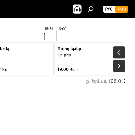
РУС
ՀԱՅ
15:51
16:00
 եթեր
Ուղիղ եթեր
ր
Լուրեր
19:00
46 ր
46 ր
ք. Երևան
106.0