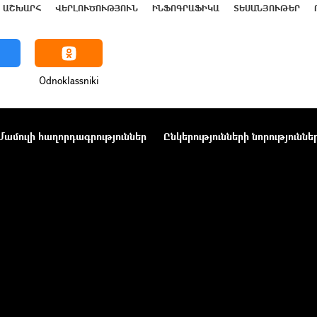
ԱՇԽԱՐՀ
ՎԵՐԼՈՒԾՈՒԹՅՈՒՆ
ԻՆՖՈԳՐԱՖԻԿԱ
ՏԵՍԱՆՅՈՒԹԵՐ
Odnoklassniki
Մամուլի հաղորդագրություններ
Ընկերությունների նորություննե