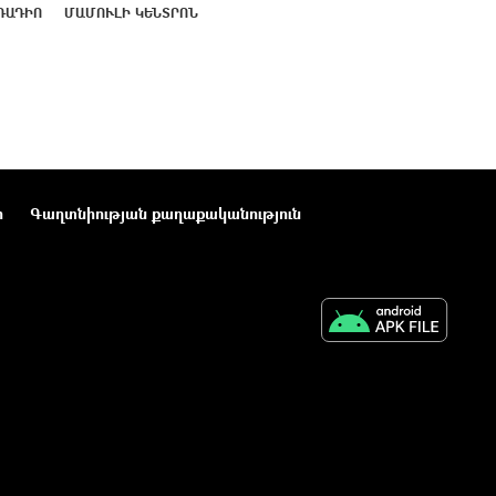
ՌԱԴԻՈ
ՄԱՄՈՒԼԻ ԿԵՆՏՐՈՆ
ր
Գաղտնիության քաղաքականություն