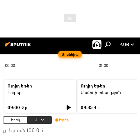
ՀԱՅ
Արմենիա
00:00
01:00
Ուղիղ եթեր
Ուղիղ եթեր
Լուրեր
Մամուլի տեսություն
09:00
09:35
6 ր
4 ր
Երեկ
Այսօր
Եթեր
ք. Երևան
106.0