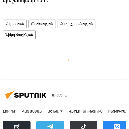
պաշտոնյանի հետ։
Հայաստան
Տնտեսություն
Քաղաքականություն
Նիկոլ Փաշինյան
Արմենիա
ԼՈՒՐԵՐ
ՀԱՅԱՍՏԱՆ
ԱՇԽԱՐՀ
ՎԵՐԼՈՒԾՈՒԹՅՈՒՆ
ԻՆՖՈԳՐԱՖ