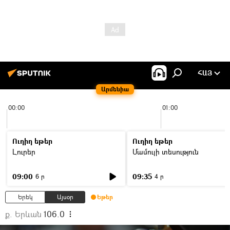
ՀԱՅ
Արմենիա
00:00
01:00
Ուղիղ եթեր
Ուղիղ եթեր
Լուրեր
Մամուլի տեսություն
09:00
09:35
6 ր
4 ր
Երեկ
Այսօր
Եթեր
ք. Երևան
106.0