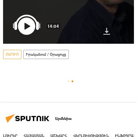
14:04
ՌԱԴԻՈ
Իրականում / Օրացույց
Արմենիա
ԼՈՒՐԵՐ
ՀԱՅԱՍՏԱՆ
ԱՇԽԱՐՀ
ՎԵՐԼՈՒԾՈՒԹՅՈՒՆ
ԻՆՖՈԳՐԱՖ