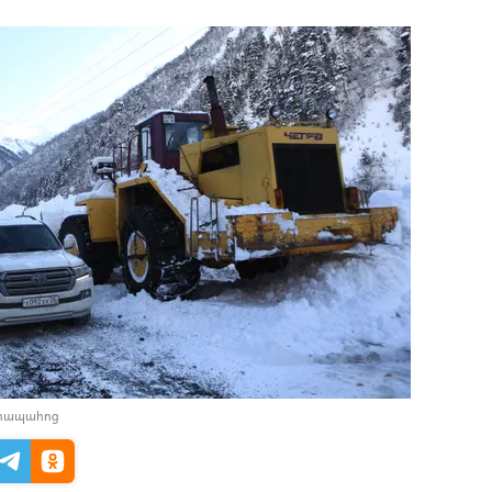
դիապահոց