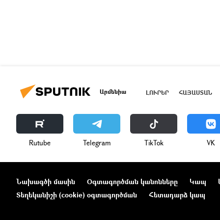
Արմենիա
ԼՈՒՐԵՐ
ՀԱՅԱՍՏԱՆ
Rutube
Telegram
ТikТоk
VK
Նախագծի մասին
Օգտագործման կանոնները
Կապ
Տեղեկանիշի (cookie) օգտագործման
Հետադարձ կապ