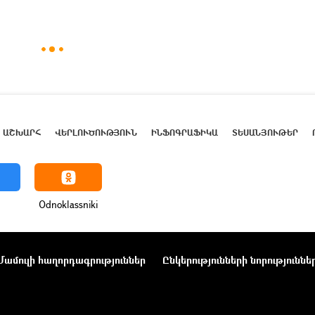
ԱՇԽԱՐՀ
ՎԵՐԼՈՒԾՈՒԹՅՈՒՆ
ԻՆՖՈԳՐԱՖԻԿԱ
ՏԵՍԱՆՅՈՒԹԵՐ
Odnoklassniki
Մամուլի հաղորդագրություններ
Ընկերությունների նորություննե