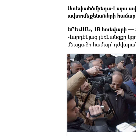
Ստեփանծմինդա-Լարս ավ
ավտոմեքենաների համար: 
ԵՐԵՎԱՆ, 18 հունվարի — S
Վարդենյաց լեռնանցքը կց
մնացածի համար՝ դժվարա