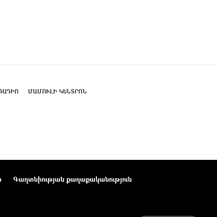
ՌԱԴԻՈ
ՄԱՄՈՒԼԻ ԿԵՆՏՐՈՆ
ր
Գաղտնիության քաղաքականություն