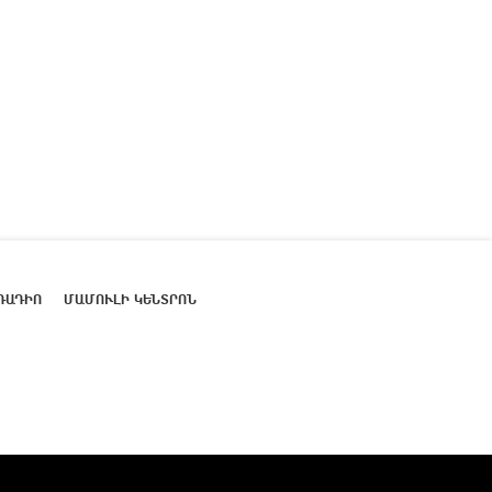
ՌԱԴԻՈ
ՄԱՄՈՒԼԻ ԿԵՆՏՐՈՆ