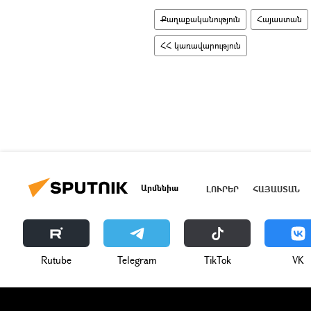
Քաղաքականություն
Հայաստան
ՀՀ կառավարություն
Արմենիա
ԼՈՒՐԵՐ
ՀԱՅԱՍՏԱՆ
Rutube
Telegram
ТikТоk
VK