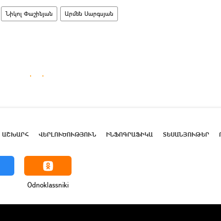
Նիկոլ Փաշինյան
Արմեն Սարգսյան
ԱՇԽԱՐՀ
ՎԵՐԼՈՒԾՈՒԹՅՈՒՆ
ԻՆՖՈԳՐԱՖԻԿԱ
ՏԵՍԱՆՅՈՒԹԵՐ
Odnoklassniki