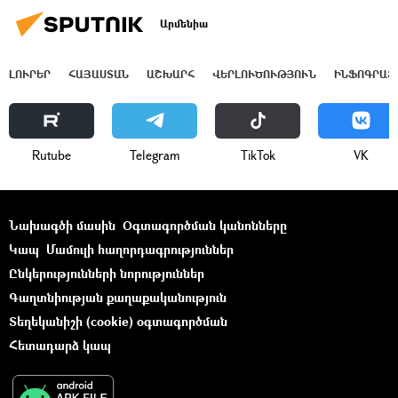
Արմենիա
ԼՈՒՐԵՐ
ՀԱՅԱՍՏԱՆ
ԱՇԽԱՐՀ
ՎԵՐԼՈՒԾՈՒԹՅՈՒՆ
ԻՆՖՈԳՐԱՖ
Rutube
Telegram
ТikТоk
VK
Նախագծի մասին
Օգտագործման կանոնները
Կապ
Մամուլի հաղորդագրություններ
Ընկերությունների նորություններ
Գաղտնիության քաղաքականություն
Տեղեկանիշի (cookie) օգտագործման
Հետադարձ կապ