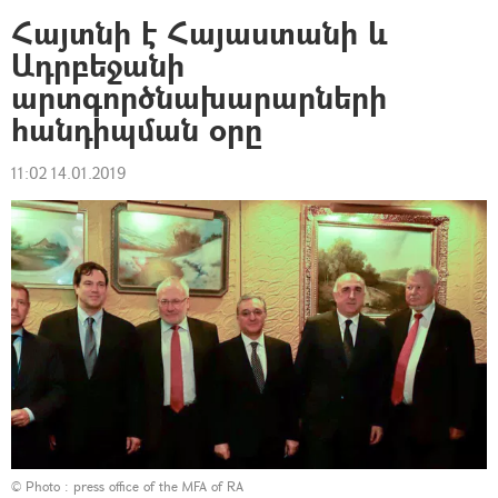
Հայտնի է Հայաստանի և
Ադրբեջանի
արտգործնախարարների
հանդիպման օրը
11:02 14.01.2019
© Photo : press office of the MFA of RA