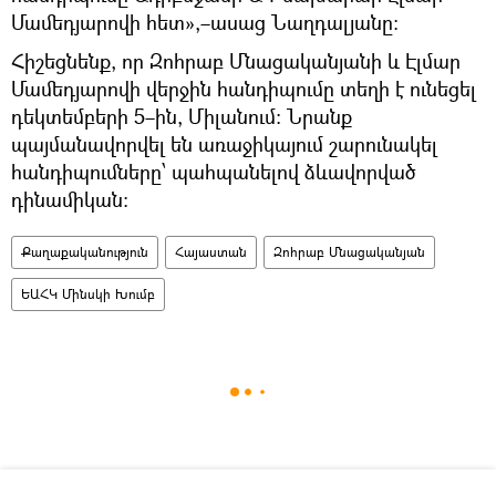
Մամեդյարովի հետ»,–ասաց Նաղդալյանը։
Հիշեցնենք, որ Զոհրաբ Մնացականյանի և Էլմար
Մամեդյարովի վերջին հանդիպումը տեղի է ունեցել
դեկտեմբերի 5–ին, Միլանում։ Նրանք
պայմանավորվել են առաջիկայում շարունակել
հանդիպումները՝ պահպանելով ձևավորված
դինամիկան։
Քաղաքականություն
Հայաստան
Զոհրաբ Մնացականյան
ԵԱՀԿ Մինսկի Խումբ