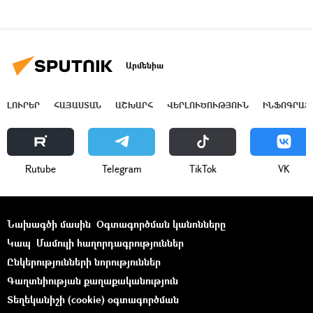
Արմենիա
ԼՈՒՐԵՐ
ՀԱՅԱՍՏԱՆ
ԱՇԽԱՐՀ
ՎԵՐԼՈՒԾՈՒԹՅՈՒՆ
ԻՆՖՈԳՐԱՖ
Rutube
Telegram
ТikТоk
VK
Նախագծի մասին
Օգտագործման կանոնները
Կապ
Մամուլի հաղորդագրություններ
Ընկերությունների նորություններ
Գաղտնիության քաղաքականություն
Տեղեկանիշի (cookie) օգտագործման