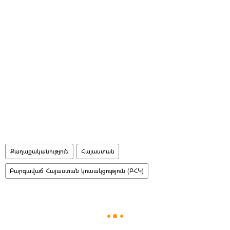
Քաղաքականություն
Հայաստան
Բարգավաճ Հայաստան կուսակցություն (ԲՀԿ)