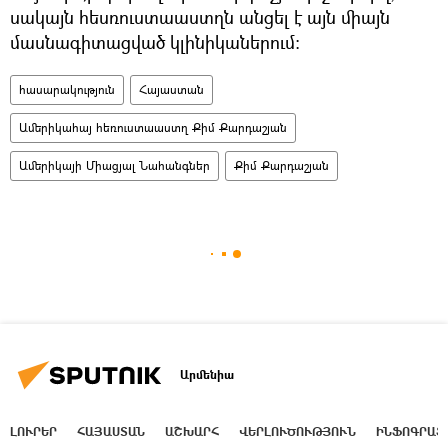
սակայն հեսռուստաաստղն անցել է այն միայն
մասնագիտացված կլինիկաներում։
հասարակություն
Հայաստան
Ամերիկահայ հեռուստաաստղ Քիմ Քարդաշյան
Ամերիկայի Միացյալ Նահանգներ
Քիմ Քարդաշյան
Արմենիա
ԼՈՒՐԵՐ
ՀԱՅԱՍՏԱՆ
ԱՇԽԱՐՀ
ՎԵՐԼՈՒԾՈՒԹՅՈՒՆ
ԻՆՖՈԳՐԱՖ