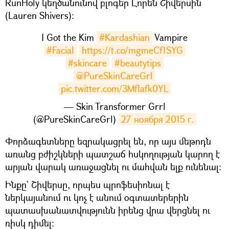
RunHoly կեղծանունով բլոգեր Լորեն Շիվերսին
(Lauren Shivers)։
I Got the Kim
#Kardashian
Vampire
#Facial
https://t.co/mgmeCf1SYG
#skincare
#beautytips
@PureSkinCareGrl
pic.twitter.com/3MfIafk0YL
— Skin Transformer Grrl
(@PureSkinCareGrl)
27 ноября 2015 г.
Փորձագետները եզրակացրել են, որ այս մեթոդն
առանց բժիշկների պատշաճ հսկողության կարող է
արյան վարակ առաջացնել ու մահվան ելք ունենալ։
Ինքը` Շիվերսը, որպես պրոֆեսիոնալ է
ներկայանում ու կոչ է անում օգտատերերին
պատասխանատվությունն իրենց վրա վերցնել ու
ռիսկ դիմել։