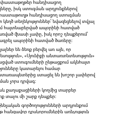
 փաստաթղթեր հանդիսացող
երը, իսկ ստուգման արդյունքներով
փաստաթուղթ հանդիսացող ստուգման
 կեղծ տեղեկություններ՝ նվազեցնելով տվյալ
ւմ հայտնաբերված ապօրինի հատված
ռված վնասի չափը, իսկ որոշ դեպքերում՝
ագրել ապօրինի հատված ծառերը։
լներ են ձեռք բերվել առ այն, որ
ություն», «Սյունիքի անտառտնտեսություն»
ացված ստուգումների ընթացքում ակնհայտ
թյունները կատարելու համար
նտառապետերից ստացել են խոշոր չափերով
ման չորս դրվագ:
նաև քաղաքացիների կողմից տարբեր
 տալու մի շարք դեպքեր։
նչական գործողությունների արդյունքում
յթ հանցավոր դրսևորումներին առնչություն