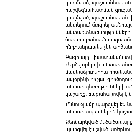
կազմված, պաշտոնեական
հաշվեգնահատման ցուցակն
կազմված, պաշտոնական 
ակտերում մտցրել ակնհայտ
անտառտնտեսություններո
ծառերի քանակն ու պատճա
ընդհանրապես չեն արձան
Բացի այդ՝ փաստական տվյա
«Արծվաբերդի անտառտնտես
մասնաճյուղերում իրական
ապօրինի հիշյալ գործողու
անտառպետությունների ա
կաշառք. բացահայտվել է ն
Քննությամբ պարզվել են 
անտառապետներին կաշառք
Ձեռնարկված մեծածավալ քն
պարզվել է նշված առերևու