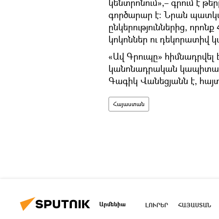
կենտրոնում»,– գրում է թե
գործարար է։ Նրան պատկա
ընկերություններից, որոն
կոկոններ ու դեկորատիվ կա
«Ավ Գրուպը» հիմնադրվել 
կանոնադրական կապիտալո
Գագիկ Վանեցյանն է, հայտ
Հայաստան
Արմենիա
ԼՈՒՐԵՐ
ՀԱՅԱՍՏԱՆ