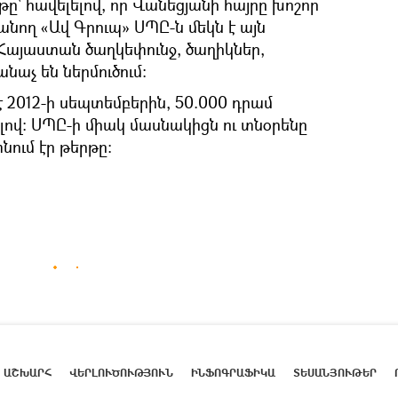
րթը` հավելելով, որ Վանեցյանի հայրը խոշոր
նող «Ավ Գրուպ» ՍՊԸ-ն մեկն է այն
ք Հայաստան ծաղկեփունջ, ծաղիկներ,
նաչ են ներմուծում:
է 2012-ի սեպտեմբերին, 50.000 դրամ
վ։ ՍՊԸ-ի միակ մասնակիցն ու տնօրենը
նում էր թերթը։
ԱՇԽԱՐՀ
ՎԵՐԼՈՒԾՈՒԹՅՈՒՆ
ԻՆՖՈԳՐԱՖԻԿԱ
ՏԵՍԱՆՅՈՒԹԵՐ