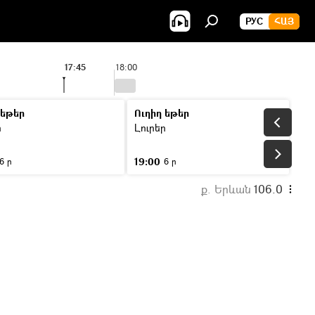
РУС
ՀԱՅ
17:45
18:00
 եթեր
Ուղիղ եթեր
ր
Լուրեր
19:00
6 ր
6 ր
ք. Երևան
106.0