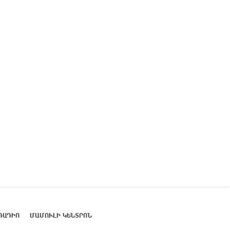
ՌԱԴԻՈ
ՄԱՄՈՒԼԻ ԿԵՆՏՐՈՆ