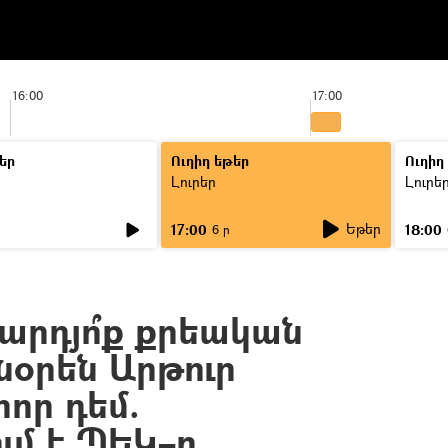
16:00
17:00
եր
Ուղիղ եթեր
Ուղիղ
Լուրեր
Լուրե
Եթեր
17:00
18:00
6 ր
 արդյո՞ք քրեական
նօրեն Արթուր
որ դեմ.
մ է ՊԵԿ–ը