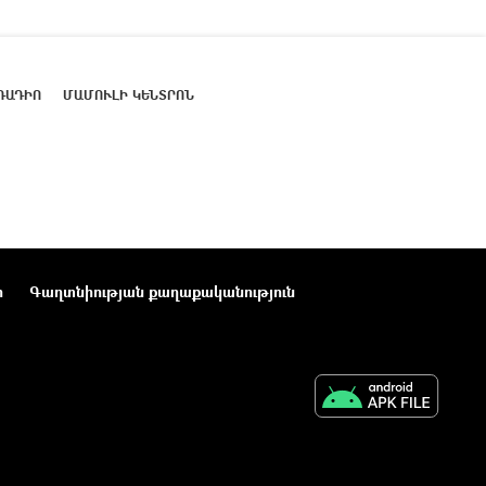
ՌԱԴԻՈ
ՄԱՄՈՒԼԻ ԿԵՆՏՐՈՆ
ր
Գաղտնիության քաղաքականություն