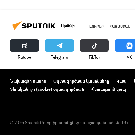
Արմենիա
ԼՈՒՐԵՐ
ՀԱՅԱՍՏԱՆ
Rutube
Telegram
ТikТоk
VK
Նախագծի մասին
Օգտագործման կանոնները
Կապ
Տեղեկանիշի (cookie) օգտագործման
Հետադարձ կապ
© 2026 Sputnik Բոլոր իրավունքները պաշտպանված են. 18+