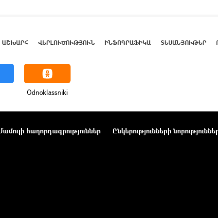
ԱՇԽԱՐՀ
ՎԵՐԼՈՒԾՈՒԹՅՈՒՆ
ԻՆՖՈԳՐԱՖԻԿԱ
ՏԵՍԱՆՅՈՒԹԵՐ
Odnoklassniki
Մամուլի հաղորդագրություններ
Ընկերությունների նորություննե