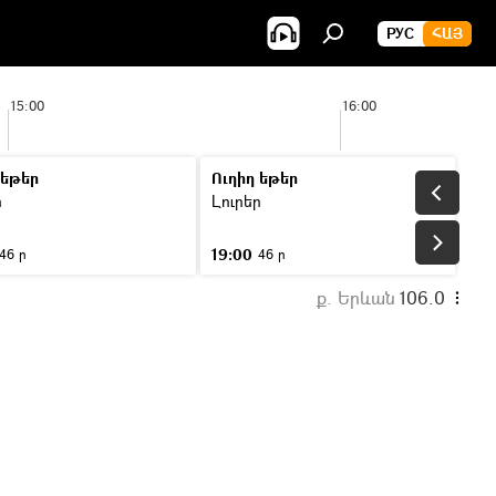
РУС
ՀԱՅ
15:00
16:00
 եթեր
Ուղիղ եթեր
ր
Լուրեր
19:00
46 ր
46 ր
ք. Երևան
106.0