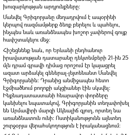
խուզարկության արդյունքները:
Մանվել Գրիգորյանը մեղադրվում է ապօրինի
կերպով ռազմամթերք ձեռք բերելու և պահելու,
ինչպես նաև առանձնապես խոշոր չափերով գույք
հափշտակելու մեջ։
Հիշեցնենք նաև, որ Երևանի ընդհանուր
իրավասության դատարանը դեկտեմբերի 21-ին 25
մլն դրամ գրավի դիմաց որոշում էր կայացրել
ազատ արձակել գեներալ-լեյտենանտ Մանվել
Գրիգորյանին։ Դրանից անմիջապես հետո
Էջմիածնում բողոքի ակցիաներ էին սկսվել։
Ինքնադատաստանի հնարավոր փորձերը
կանխելու նպատակով, Գրիգորյանին տեղափոխել
են Արմավիրի մարզի Ակնալիճ գյուղ, որտեղ նա
առանձնատուն ունի։ Ոստիկանությունն այնտեղ
շուրջօրյա վերահսկողություն է իրականացնում։