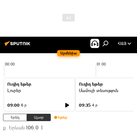
ՀԱՅ
Արմենիա
00:00
01:00
Ուղիղ եթեր
Ուղիղ եթեր
Լուրեր
Մամուլի տեսություն
09:00
09:35
6 ր
4 ր
Երեկ
Այսօր
Եթեր
ք. Երևան
106.0