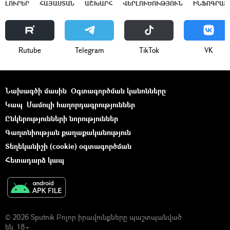
ԼՈՒՐԵՐ
ՀԱՅԱՍՏԱՆ
ԱՇԽԱՐՀ
ՎԵՐԼՈՒԾՈՒԹՅՈՒՆ
ԻՆՖՈԳՐԱՖ
Rutube
Telegram
ТikТоk
VK
Նախագծի մասին
Օգտագործման կանոնները
Կապ
Մամուլի հաղորդագրություններ
Ընկերությունների նորություններ
Գաղտնիության քաղաքականություն
Տեղեկանիշի (cookie) օգտագործման
Հետադարձ կապ
© 2026 Sputnik Բոլոր իրավունքները պաշտպանված
են. 18+