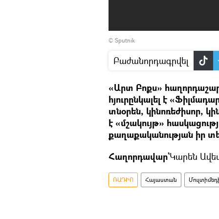
© Sputnik
Բաժանորդագրվել
«Արտ Բոքս» հաղորդաշարի
հյուրընկալել է «Ֆիլմա
տնօրեն, կինոռեժիսոր, կ
է «մշակույթ» հասկացությ
քաղաքականության իր տե
Հաղորդավար`
Կարեն Ավե
ՌԱԴԻՈ
Հայաստան
Մուլտիմե