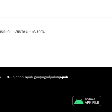
ՌԱԴԻՈ
ՄԱՄՈՒԼԻ ԿԵՆՏՐՈՆ
ր
Գաղտնիության քաղաքականություն