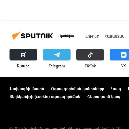
Արմենիա
ԼՈՒՐԵՐ
ՀԱՅԱՍՏԱՆ
Rutube
Telegram
ТikТоk
VK
Նախագծի մասին
Օգտագործման կանոնները
Կապ
Տեղեկանիշի (cookie) օգտագործման
Հետադարձ կապ
© 2026 Sputnik Բոլոր իրավունքները պաշտպանված են. 18+