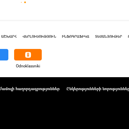
ԱՇԽԱՐՀ
ՎԵՐԼՈՒԾՈՒԹՅՈՒՆ
ԻՆՖՈԳՐԱՖԻԿԱ
ՏԵՍԱՆՅՈՒԹԵՐ
Odnoklassniki
Մամուլի հաղորդագրություններ
Ընկերությունների նորություննե