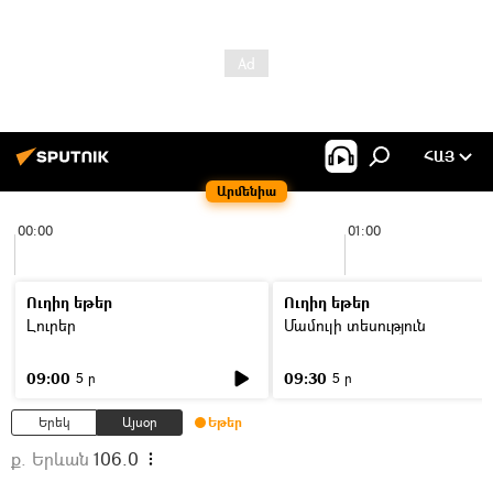
ՀԱՅ
Արմենիա
00:00
01:00
Ուղիղ եթեր
Ուղիղ եթեր
Լուրեր
Մամուլի տեսություն
09:00
09:30
5 ր
5 ր
Երեկ
Այսօր
Եթեր
ք. Երևան
106.0