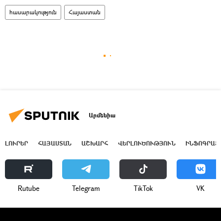
հասարակություն
Հայաստան
Արմենիա
ԼՈՒՐԵՐ
ՀԱՅԱՍՏԱՆ
ԱՇԽԱՐՀ
ՎԵՐԼՈՒԾՈՒԹՅՈՒՆ
ԻՆՖՈԳՐԱՖ
Rutube
Telegram
ТikТоk
VK