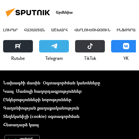
Արմենիա
ԼՈՒՐԵՐ
ՀԱՅԱՍՏԱՆ
ԱՇԽԱՐՀ
ՎԵՐԼՈՒԾՈՒԹՅՈՒՆ
ԻՆՖՈԳՐԱՖ
Rutube
Telegram
ТikТоk
VK
Նախագծի մասին
Օգտագործման կանոնները
Կապ
Մամուլի հաղորդագրություններ
Ընկերությունների նորություններ
Գաղտնիության քաղաքականություն
Տեղեկանիշի (cookie) օգտագործման
Հետադարձ կապ