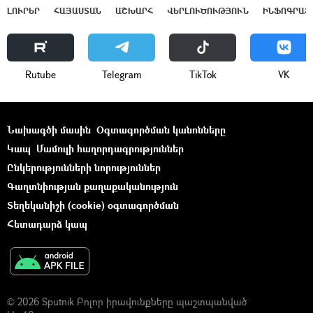
ԼՈՒՐԵՐ
ՀԱՅԱՍՏԱՆ
ԱՇԽԱՐՀ
ՎԵՐԼՈՒԾՈՒԹՅՈՒՆ
ԻՆՖՈԳՐԱՖ
Rutube
Telegram
ТikТоk
VK
Նախագծի մասին
Օգտագործման կանոնները
Կապ
Մամուլի հաղորդագրություններ
Ընկերությունների նորություններ
Գաղտնիության քաղաքականություն
Տեղեկանիշի (cookie) օգտագործման
Հետադարձ կապ
© 2026 Sputnik Բոլոր իրավունքները պաշտպանված