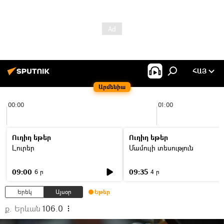
ՀԱՅ
Արմենիա
00:00
01:00
Ուղիղ եթեր
Ուղիղ եթեր
Լուրեր
Մամուլի տեսություն
09:00
09:35
6 ր
4 ր
Երեկ
Այսօր
Եթեր
ք. Երևան
106.0