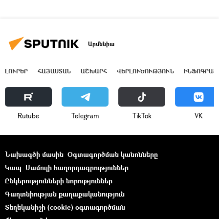
Արմենիա
ԼՈՒՐԵՐ
ՀԱՅԱՍՏԱՆ
ԱՇԽԱՐՀ
ՎԵՐԼՈՒԾՈՒԹՅՈՒՆ
ԻՆՖՈԳՐԱՖ
Rutube
Telegram
ТikТоk
VK
Նախագծի մասին
Օգտագործման կանոնները
Կապ
Մամուլի հաղորդագրություններ
Ընկերությունների նորություններ
Գաղտնիության քաղաքականություն
Տեղեկանիշի (cookie) օգտագործման