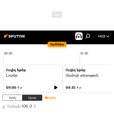
ՀԱՅ
Արմենիա
00:00
01:00
Ուղիղ եթեր
Ուղիղ եթեր
Լուրեր
Մամուլի տեսություն
09:00
09:35
6 ր
4 ր
Երեկ
Այսօր
Եթեր
ք. Երևան
106.0