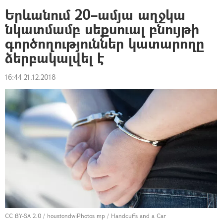
Երևանում 20–ամյա աղջկա
նկատմամբ սեքսուալ բնույթի
գործողություններ կատարողը
ձերբակալվել է
16:44 21.12.2018
CC BY-SA 2.0
/
houstondwiPhotos mp
/
Handcuffs and a Car