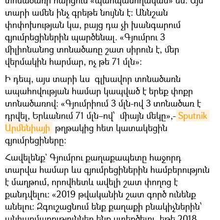
տոնածառի հարցում «պահպանողական» են։ Այս
տարի ամեն ինչ գրեթե նույնն է։ Աննշան
փոփոխության կա, բայց դա չի խանգարում
գյումրեցիներին պարծենալ. «Գյումրու 3
միլիոնանոց տոնածառը շատ սիրուն է, մեր
վերմակին հարմար, ոչ թե 71 մլն»:
Ի դեպ, այս տարի ևս գլխավոր տոնածառն
ապահովության համար կապված է երեք փոքր
տոնածառով: «Գյումրիում 3 մլն-ով 3 տոնածառ է
դրվել, Երևանում 71 մլն–ով՝ միայն մեկը»,-
Sputnik 
Արմենիայի
թղթակից հետ կատակեցին
գյումրեցիները:
Հավելենք` Գյումրու քաղաքապետը հաջորդ
տարվա համար ևս գյումրեցիներին համբերություն
է մաղթում, որովհետև ավելի շատ փողոց է
քանդվելու: «2019 թվականին շատ գործ ունենք
անելու։ Զգուշացնում ենք քաղաքի բնակիչներին՝
անհարմարություններ ենք ստեղծելու, եթե 2018