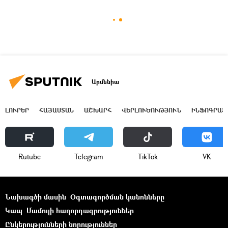
Արմենիա
ԼՈՒՐԵՐ
ՀԱՅԱՍՏԱՆ
ԱՇԽԱՐՀ
ՎԵՐԼՈՒԾՈՒԹՅՈՒՆ
ԻՆՖՈԳՐԱՖ
Rutube
Telegram
ТikТоk
VK
Նախագծի մասին
Օգտագործման կանոնները
Կապ
Մամուլի հաղորդագրություններ
Ընկերությունների նորություններ