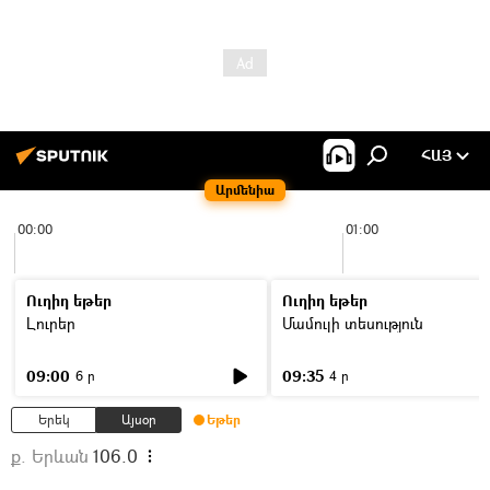
ՀԱՅ
Արմենիա
00:00
01:00
Ուղիղ եթեր
Ուղիղ եթեր
Լուրեր
Մամուլի տեսություն
09:00
09:35
6 ր
4 ր
Երեկ
Այսօր
Եթեր
ք. Երևան
106.0