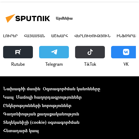
Արմենիա
ԼՈՒՐԵՐ
ՀԱՅԱՍՏԱՆ
ԱՇԽԱՐՀ
ՎԵՐԼՈՒԾՈՒԹՅՈՒՆ
ԻՆՖՈԳՐԱՖ
Rutube
Telegram
ТikТоk
VK
Նախագծի մասին
Օգտագործման կանոնները
Կապ
Մամուլի հաղորդագրություններ
Ընկերությունների նորություններ
Գաղտնիության քաղաքականություն
Տեղեկանիշի (cookie) օգտագործման
Հետադարձ կապ