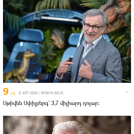
9
© AFP 2024 / ROBYN BECK
/10
Սթիվեն Սփիլբերգ` 3,7 միլիարդ դոլար։