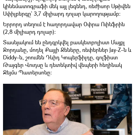
կինեմատոգրաֆի մեկ այլ լեգենդ, ռեժիսոր Սթիվեն
Սփիլբերգը` 3,7 միլիարդ դոլար կարողությամբ։
Երրորդ տեղում է հաղորդավար Օփրա Ուինֆրին
(2,8 միլիարդ դոլար)։
Տասնյակում են ընդգրկվել բասկետբոլիստ Մայքլ
Ջորդանը, մոդել Քայլի Ջեները, ռեփերներ Jay-Z–ն և
Diddy–ն, շոումեն Դևիդ Կոպերֆիլդը, գոլֆիստ
Թայգեր Վուդսը և դետեկտիվ վեպերի հեղինակ
Ջեյմս Պատերսոնը։