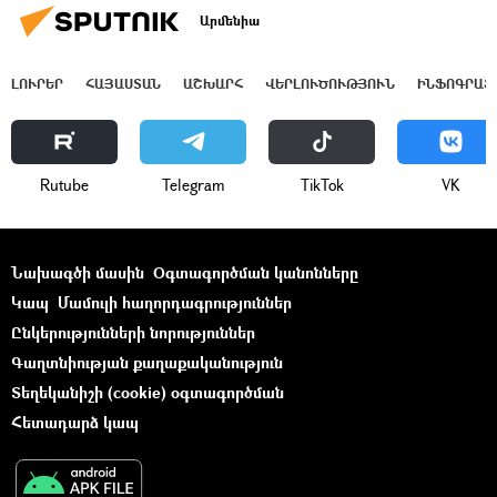
Արմենիա
ԼՈՒՐԵՐ
ՀԱՅԱՍՏԱՆ
ԱՇԽԱՐՀ
ՎԵՐԼՈՒԾՈՒԹՅՈՒՆ
ԻՆՖՈԳՐԱՖ
Rutube
Telegram
ТikТоk
VK
Նախագծի մասին
Օգտագործման կանոնները
Կապ
Մամուլի հաղորդագրություններ
Ընկերությունների նորություններ
Գաղտնիության քաղաքականություն
Տեղեկանիշի (cookie) օգտագործման
Հետադարձ կապ