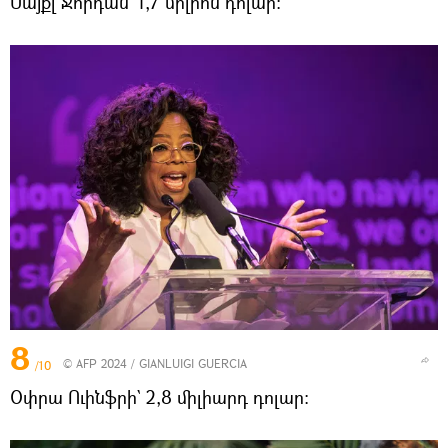
Մայքլ Ջորդան` 1,7 միլիոն դոլար։
8
© AFP 2024 / GIANLUIGI GUERCIA
/10
Օփրա Ուինֆրի` 2,8 միլիարդ դոլար։