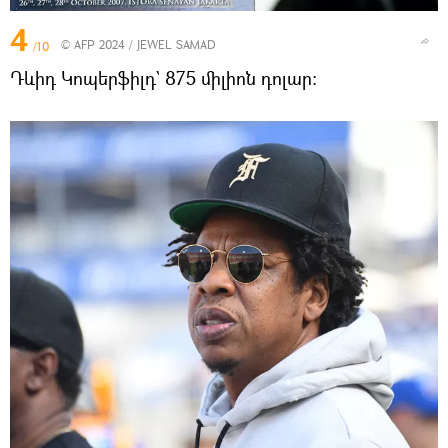
4
© AFP 2024 / JEWEL SAMAD
/10
Դևիդ Կոպերֆիլդ` 875 միլիոն դոլար։