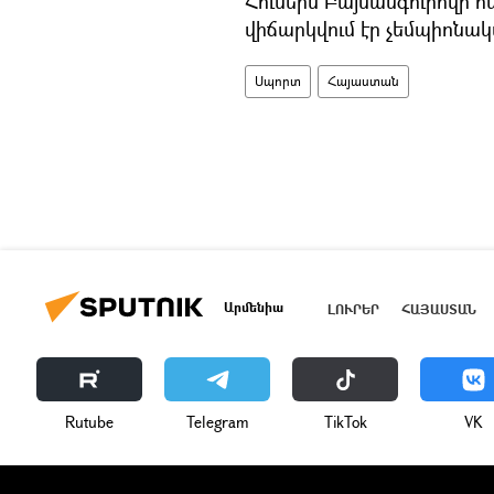
Հուսեին Բայսանգուրովի 
վիճարկվում էր չեմպիոնակ
Սպորտ
Հայաստան
Արմենիա
ԼՈՒՐԵՐ
ՀԱՅԱՍՏԱՆ
Rutube
Telegram
ТikТоk
VK