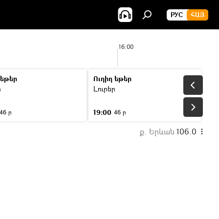
РУС
ՀԱՅ
16:00
 եթեր
Ուղիղ եթեր
ր
Լուրեր
19:00
46 ր
46 ր
ք. Երևան
106.0