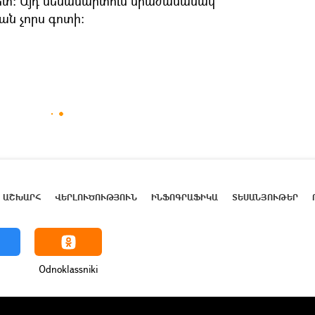
հետ: Այդ մենամարտում միաժամանակ
ան չորս գոտի:
ԱՇԽԱՐՀ
ՎԵՐԼՈՒԾՈՒԹՅՈՒՆ
ԻՆՖՈԳՐԱՖԻԿԱ
ՏԵՍԱՆՅՈՒԹԵՐ
Odnoklassniki