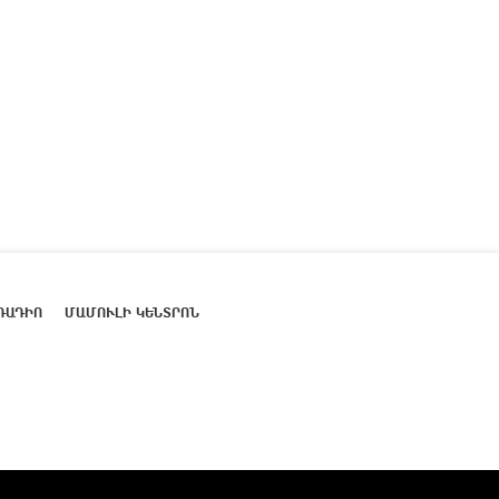
ՌԱԴԻՈ
ՄԱՄՈՒԼԻ ԿԵՆՏՐՈՆ