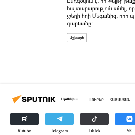
Ընդգծվում է, որ Քեյթը թաք
հայտարարություն անել, որ
չշեղի հղի Մեգանից, որը
գարնանը։
Աշխարհ
Արմենիա
ԼՈՒՐԵՐ
ՀԱՅԱՍՏԱՆ
Rutube
Telegram
ТikТоk
VK