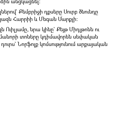
ձին անցկացնել։
ներով` Քեմբրիջի դքսերը Սուրբ ծնունդը
ազն Հարրիի և Մեգան Մարքլի։
Ուիլյամը, նրա կինը` Քեյթ Միդլթոնն ու
Ամանորի տոները կդիմավորեն սեփական
ուրս` Նորֆոլք կոմսությունում արքայական