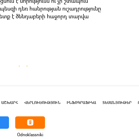
ցնում է նորությունն ու չի շտապում
պեսզի դեռ հանրության ուշադրությունը
 պետք է ծննդաբերի հաջորդ տարվա
ԱՇԽԱՐՀ
ՎԵՐԼՈՒԾՈՒԹՅՈՒՆ
ԻՆՖՈԳՐԱՖԻԿԱ
ՏԵՍԱՆՅՈՒԹԵՐ
Odnoklassniki