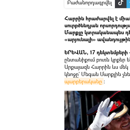
Բաժանորդագրվել
Հարրին հրաժարվել է միան
սուրբծննդյան որսորդութ
Մարքլը կտրականապես դ
«արյունալի» ավանդույթին
ԵՐԵՎԱՆ, 17 դեկտեմբերի –
ընտանիքում բուռն կրքեր ե
Արքայազն Հարրին ևս մեկ
կնոջը` Մեգան Մարքլին չնե
պարբերականը
։