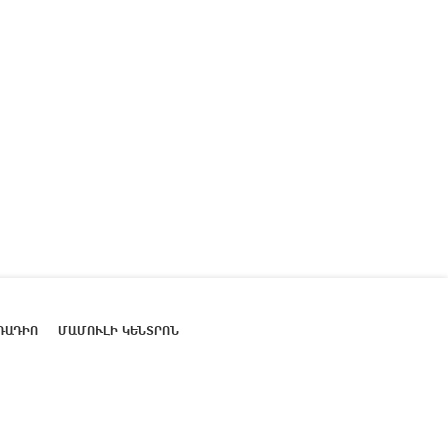
ՌԱԴԻՈ
ՄԱՄՈՒԼԻ ԿԵՆՏՐՈՆ