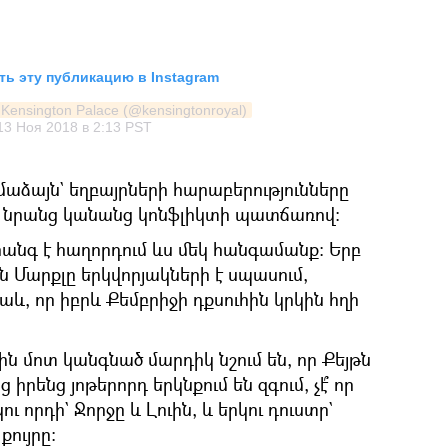
ь эту публикацию в Instagram
Kensington Palace (@kensingtonroyal)
13 Ноя 2018 в 2:13 PST
աձայն` եղբայրների հարաբերությունները
ն նրանց կանանց կոնֆլիկտի պատճառով։
րանգ է հաղորդում ևս մեկ հանգամանք։ Երբ
 Մարքլը երկվորյակների է սպասում,
աև, որ իբրև Քեմբրիջի դքսուհին կրկին հղի
մոտ կանգնած մարդիկ նշում են, որ Քեյթն
ց իրենց յոթերորդ երկնքում են զգում, չէ՞ որ
 որդի` Ջորջը և Լուին, և երկու դուստր`
ույրը։