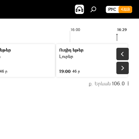
РУС
ՀԱՅ
16:00
16:29
 եթեր
Ուղիղ եթեր
ր
Լուրեր
19:00
46 ր
46 ր
ք. Երևան
106.0