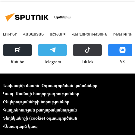
Արմենիա
ԼՈՒՐԵՐ
ՀԱՅԱՍՏԱՆ
ԱՇԽԱՐՀ
ՎԵՐԼՈՒԾՈՒԹՅՈՒՆ
ԻՆՖՈԳՐԱՖ
Rutube
Telegram
ТikТоk
VK
Նախագծի մասին
Օգտագործման կանոնները
Կապ
Մամուլի հաղորդագրություններ
Ընկերությունների նորություններ
Գաղտնիության քաղաքականություն
Տեղեկանիշի (cookie) օգտագործման
Հետադարձ կապ