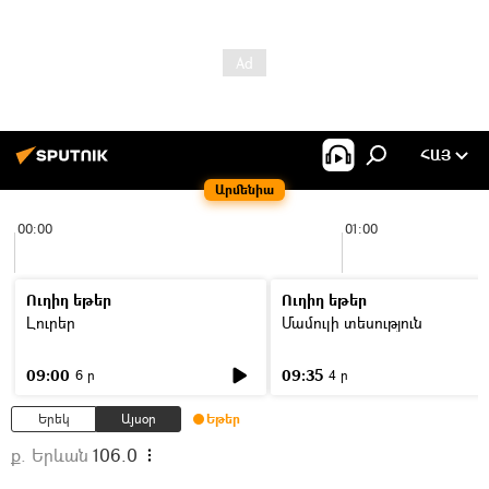
ՀԱՅ
Արմենիա
00:00
01:00
Ուղիղ եթեր
Ուղիղ եթեր
Լուրեր
Մամուլի տեսություն
09:00
09:35
6 ր
4 ր
Երեկ
Այսօր
Եթեր
ք. Երևան
106.0