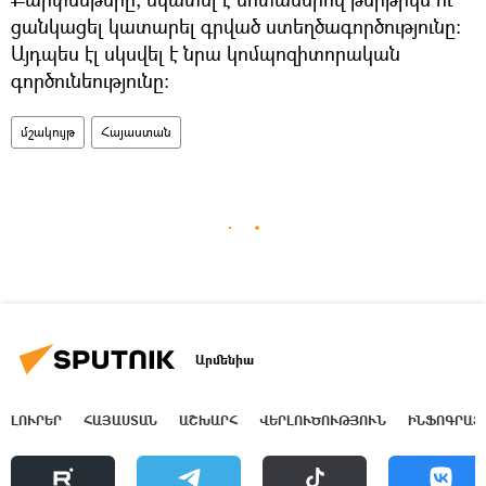
ցանկացել կատարել գրված ստեղծագործությունը։
Այդպես էլ սկսվել է նրա կոմպոզիտորական
գործունեությունը։
մշակույթ
Հայաստան
Արմենիա
ԼՈՒՐԵՐ
ՀԱՅԱՍՏԱՆ
ԱՇԽԱՐՀ
ՎԵՐԼՈՒԾՈՒԹՅՈՒՆ
ԻՆՖՈԳՐԱՖ