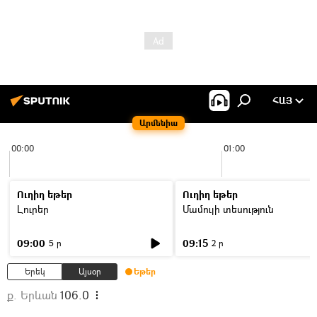
ՀԱՅ
Արմենիա
00:00
01:00
Ուղիղ եթեր
Ուղիղ եթեր
Լուրեր
Մամուլի տեսություն
09:00
09:15
5 ր
2 ր
Երեկ
Այսօր
Եթեր
ք. Երևան
106.0