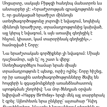
Մոցարտը, սակայն Բիթլզի հանդեպ մաեստրոն ևս
անտարբեր չէ։ «Երաժշտության գրավչությունն այն
է, որ ցանկացած երաժիշտ միևնույն
ստեղծագործությունը յուրովի է նվագում, նույնիսկ
միևնույն երաժիշտը, տրամադրությունից կախված,
այլ կերպ է նվագում, և այն առավել գեղեցիկ է
հնչում, կիսատ, կամ տարօրինակ գեղեցիկ»,–
համոզված է Շորը։
Նա երաժշտական գործիքներ չի նվագում։ Միայն
դաշնամուր, այն էլ` ոչ շատ և վերջ։
Ստեղծագործելու համար նրան միայն
տրամադրություն է պետք, ուրիշ ոչինչ։ Շորը հիշեց,
որ իր առաջին ստեղծագործությունները ծնվել են
հույզերի և զգացմունքների առանձնահատուկ
պոռթկման շնորհիվ։ Նա մոր ծննդյան օրվան
նվիրված «Happy Birthday» երգի մեկ այլ տարբերակ
է գրել։ Այնուհետև նրա ընկերը` ալտահար Դևիդ
Քարփենթերը, նկատել է նոտաներով թերթիկն ու