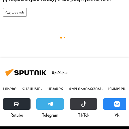
Հայաստան
Արմենիա
ԼՈՒՐԵՐ
ՀԱՅԱՍՏԱՆ
ԱՇԽԱՐՀ
ՎԵՐԼՈՒԾՈՒԹՅՈՒՆ
ԻՆՖՈԳՐԱՖ
Rutube
Telegram
ТikТоk
VK