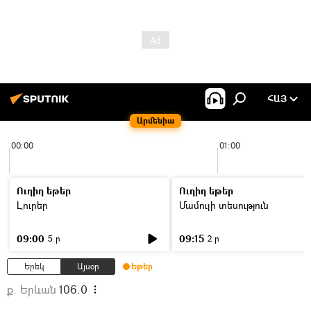
ՀԱՅ
Արմենիա
00:00
01:00
Ուղիղ եթեր
Ուղիղ եթեր
Լուրեր
Մամուլի տեսություն
09:00
09:15
5 ր
2 ր
Երեկ
Այսօր
Եթեր
ք. Երևան
106.0