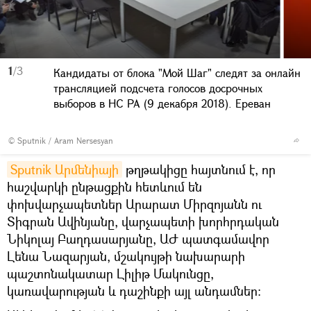
1
/3
Кандидаты от блока "Мой Шаг" следят за онлайн
трансляцией подсчета голосов досрочных
выборов в НС РА (9 декабря 2018). Еревaн
© Sputnik / Aram Nersesyan
Sputnik Արմենիայի
թղթակիցը հայտնում է, որ
հաշվարկի ընթացքին հետևում են
փոխվարչապետներ Արարատ Միրզոյանն ու
Տիգրան Ավինյանը, վարչապետի խորհրդական
Նիկոլայ Բաղդասարյանը, ԱԺ պատգամավոր
Լենա Նազարյան, մշակույթի նախարարի
պաշտոնակատար Լիլիթ Մակունցը,
կառավարության և դաշինքի այլ անդամներ: