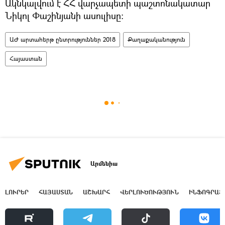
Ակնկալվում է ՀՀ վարչապետի պաշտոնակատար
Նիկոլ Փաշինյանի ասուլիսը:
ԱԺ արտահերթ ընտրություններ 2018
Քաղաքականություն
Հայաստան
Արմենիա
ԼՈՒՐԵՐ
ՀԱՅԱՍՏԱՆ
ԱՇԽԱՐՀ
ՎԵՐԼՈՒԾՈՒԹՅՈՒՆ
ԻՆՖՈԳՐԱՖ