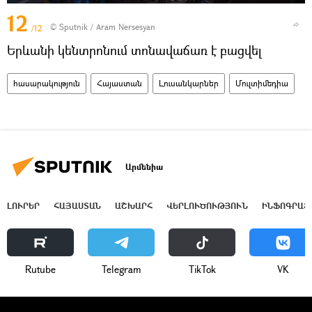
12
© Sputnik / Aram Nersesyan
/12
Երևանի կենտրոնում տոնավաճառ է բացվել
հասարակություն
Հայաստան
Լուսանկարներ
Մուլտիմեդիա
Արմենիա
ԼՈՒՐԵՐ
ՀԱՅԱՍՏԱՆ
ԱՇԽԱՐՀ
ՎԵՐԼՈՒԾՈՒԹՅՈՒՆ
ԻՆՖՈԳՐԱՖ
Rutube
Telegram
ТikТоk
VK