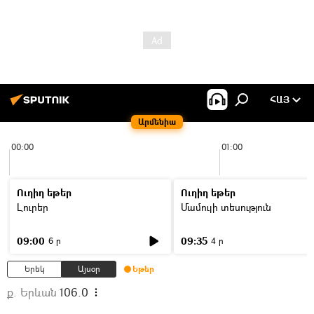
ՀԱՅ
Արմենիա
00:00
01:00
Ուղիղ եթեր
Ուղիղ եթեր
Լուրեր
Մամուլի տեսություն
09:00
09:35
6 ր
4 ր
Երեկ
Այսօր
Եթեր
ք. Երևան
106.0